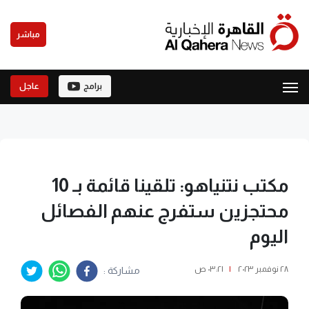
مباشر
برامج
عاجل
مكتب نتنياهو: تلقينا قائمة بـ 10
محتجزين ستفرج عنهم الفصائل
اليوم
٢٨ نوفمبر ٢٠٢٣
|
٠٣:٢١ ص
مشاركة :