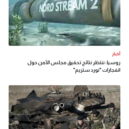
أخبار
روسيا: ننتظر نتائج تحقيق مجلس الأمن حول
انفجارات "نورد ستريم"