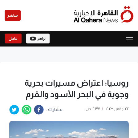
مباشر
برامج
عاجل
روسيا: اعتراض مسيرات بحرية
وجوية في البحر الأسود والقرم
٢٢ نوفمبر ٢٠٢٣
|
٠٩:٣٧ ص
مشاركة :