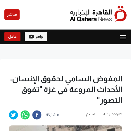
مباشر
برامج
عاجل
المفوض السامي لحقوق الإنسان:
الأحداث المروعة في غزة "تفوق
التصور"
١٩ نوفمبر ٢٠٢٣
|
٠٣:٠٢ م
مشاركة :