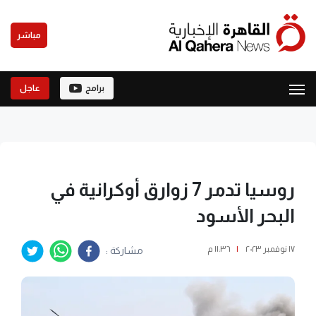
مباشر
برامج
عاجل
روسيا تدمر 7 زوارق أوكرانية في
البحر الأسود
١٧ نوفمبر ٢٠٢٣
|
١١:٣٦ م
مشاركة :