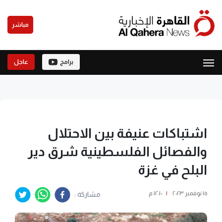
مباشر
برامج
عاجل
اشتباكات عنيفة بين الاحتلال
والفصائل الفلسطينية شرق دير
البلح في غزة
١٥ نوفمبر ٢٠٢٣
|
١٢:١٠ م
مشاركة :