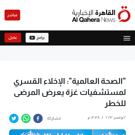
مباشر
برامج
عاجل
"الصحة العالمية": الإخلاء القسري
لمستشفيات غزة يعرض المرضى
للخطر
٢ نوفمبر ٢٠٢٣
|
٠٣:٣٨ م
مشاركة :