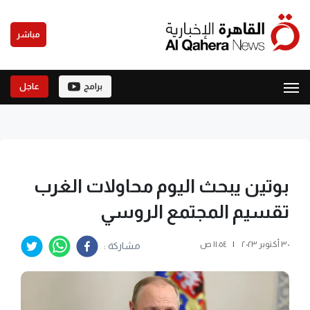
مباشر
برامج
عاجل
بوتين يبحث اليوم محاولات الغرب
تقسيم المجتمع الروسي
٣٠ أكتوبر ٢٠٢٣
|
١١:٥٤ ص
مشاركة :