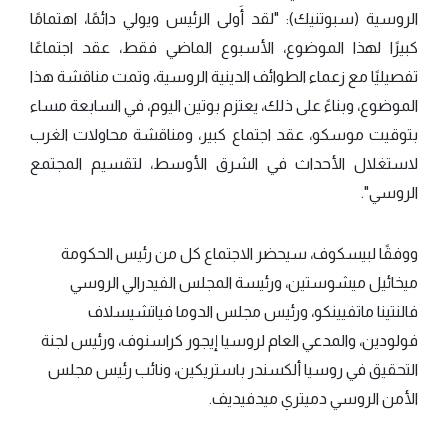
الروسية (سبوتنيك): "لقد أَولى الرئيس ويولي دائمًا، اهتمامًا
كبيرًا لهذا الموضوع، الأسبوع الماضي فقط، عقد اجتماعًا
تفصيليًا مع زعماء الطوائف الدينية الروسية، وتمت مناقشة هذا
الموضوع، وبناءً على ذلك، يعتزم بوتين اليوم، في السابعة مساء
بتوقيت موسكو، عقد اجتماع كبير، ومناقشة محاولات الغرب
لاستغلال الأحداث في الشرق الأوسط، لتقسيم المجتمع
الروسي".
ووفقًا لبيسكوف، سيحضر الاجتماع كل من رئيس الحكومة
ميخائيل ميشوستين، ورئيسة المجلس الفيدرالي الروسي
فالنتينا ماتفيينكو، ورئيس مجلس الدوما فياتشيسلاف
فولودين، والمدعي العام لروسيا إيجور كراسنوف، ورئيس لجنة
التحقيق في روسيا ألكسندر باستريكين، ونائب رئيس مجلس
الأمن الروسي دميتري ميدفيديف.