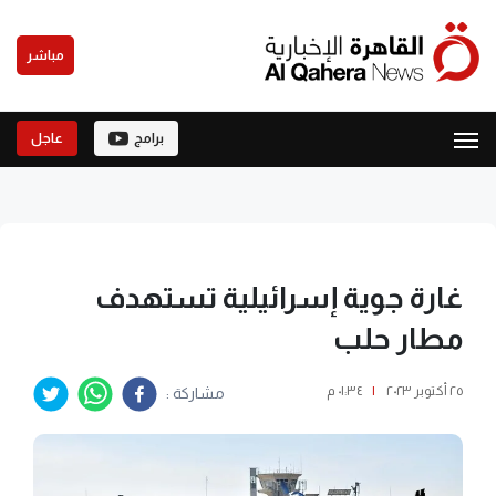
مباشر
برامج
عاجل
غارة جوية إسرائيلية تستهدف
مطار حلب
٢٥ أكتوبر ٢٠٢٣
|
٠١:٣٤ م
مشاركة :