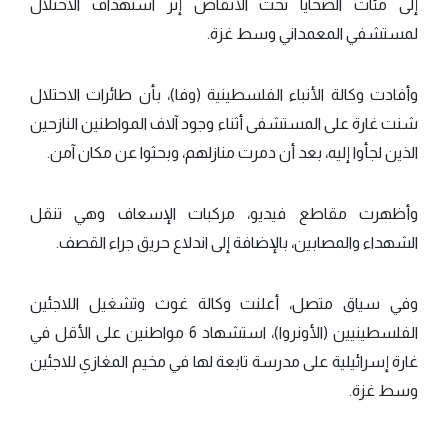
إلى مئات الضحايا تحت الأنقاض إثر استهداف الاحتلال
لمستشفي المعمداني وسط غزة.
وأفادت وكالة الأنباء الفلسطينية (وفا)، بأن طائرات الاحتلال
شنت غارة على المستشفى أثناء وجود آلاف المواطنين النازحين
الذين لجأوا إليه، بعد أن دمرت منازلهم، وبحثوا عن مكان آمن.
وأظهرت مقاطع فيديو، مركبات الإسعاف وهي تنقل
الشهداء والمصابين، بالإضافة إلى اندلاع حريق جراء القصف.
وفي سياق متصل، أعلنت وكالة غوث وتشغيل اللاجئين
الفلسطينيين (الأونروا)، استشهاد 6 مواطنين على الأقل في
غارة إسرائيلية على مدرسة تابعة لها في مخيم المغازي للاجئين
وسط غزة.