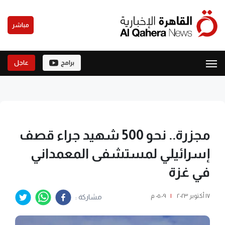
مباشر
برامج
عاجل
مجزرة.. نحو 500 شهيد جراء قصف
إسرائيلي لمستشفى المعمداني
في غزة
١٧ أكتوبر ٢٠٢٣
|
٠٥:٠٩ م
مشاركة :