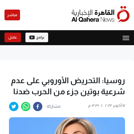
مباشر
برامج
عاجل
روسيا: التحريض الأوروبي على عدم
شرعية بوتين جزء من الحرب ضدنا
١٧ أكتوبر ٢٠٢٣
|
٠٣:٣١ م
مشاركة :