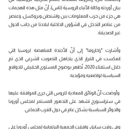
بيان أوردته وكالة الأنباء الروسية (تاس)، أنّ مثل هذه الهجمات
هي جزء من حرب المعلومات بين واشنطن وبروكسل، وعنصر
من عناصر التدخل في الشؤون الداخلية لبلادنا من جانب الدول
غير الصديقة.
وأشارت "زاخاروفا" إلى أنّ الأجندة المناهضة لروسيا التي
انعكست في القرار الذي يتجاهل التصويت الشرعي الذي تم
خلال استفتاء 2020، تُظهر بوضوح المستوى الحقيقي للدوافع
السياسية لواضعيه ومؤيديه.
وأوضحت أنّ الوثائق المعادية للروس التي جرى الموافقة عليها
في ستراسبورج تشهد على التدهور المستمر لمجلس أوروبا
والدوائر السياسية بشكل عام في دول الغرب الجماعي.
وفي وقت سابق، وافقت الجمعية البرلمانية لمجلس أوروبا على