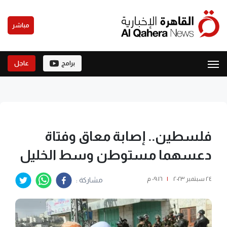
مباشر
برامج
عاجل
فلسطين.. إصابة معاق وفتاة
دعسهما مستوطن وسط الخليل
٢٤ سبتمبر ٢٠٢٣
|
٠٩:١٦ م
مشاركة :