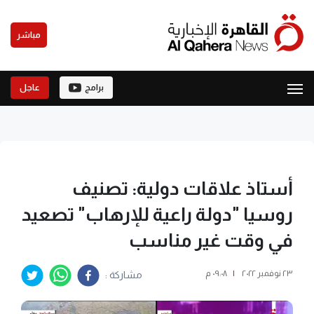
مباشر
برامج
عاجل
أستاذ علاقات دولية: تصنيف
روسيا "دولة راعية للإرهاب" تصعيد
في وقت غير مناسب
٢٣ نوفمبر ٢٠٢٢
|
٠٩:٠٨ م
مشاركة :