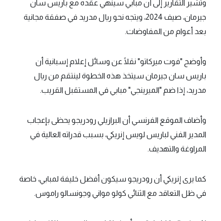
وتشير التقارير إلى أن مبابي سينهي عقده مع باريس سان
جيرمان، صيف 2024، ويتجه نحو ريال مدريد في صفقة مجانية
بعد أعوام من المفاوضات.
وأوضح "فوت ميركاتو" نقلًا عن وسائل إعلام إسبانية أن
باريس سان جيرمان سيتخذ هذه الخطوة لينتقم من ريال
مدريد، إذا ضم "الميرينجي" مبابي في المستقبل القريب.
وأضاف الموقع الفرنسي أن البرازيلي رودريجو يحظى بإعجاب
المدير الفني لباريس لويس إنريكي، بسبب قدراته العالية في
المراوغة والتهديف.
كما يرى إنريكي أن رودريجو سيكون أفضل خليفة لمبابي، خاصة
في ظل التعاقد مع الثنائي كولو مواني وجونسالو راموس.