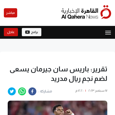
مباشر
برامج
عاجل
تقرير: باريس سان جيرمان يسعى
لضم نجم ريال مدريد
١٧ سبتمبر ٢٠٢٣
|
١٢:٢٠ م
مشاركة :