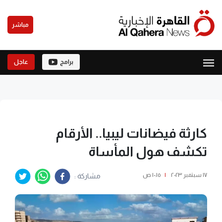
مباشر
برامج
عاجل
كارثة فيضانات ليبيا.. الأرقام
تكشف هول المأساة
١٧ سبتمبر ٢٠٢٣
|
١٠:١٥ ص
مشاركة :