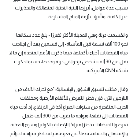
بسبب عدة عوامل، أبرزها البنية التحتية المتهالكة والتحذيرات
غير الكافية، وتأثيرات أزمة المناخ المتسارعة.
وانقسمت درنة وهي المدينة الأكثر تضررًا - بلغ عدد سكانها
نحو 100 ألف نسمة قبل المأساة- إلى قسمين بعد أن اجتاحت
مياه الفيضانات أحياء بأكملها، فيما ذكرت الأمم المتحدة إن ما لا
يقل عن 30 ألف شخص نزحوا في درنة وحدها، حسبما ذكرت
شبكة CNN الأمريكية.
وقال مكتب تنسيق الشؤون الإنسانية: "مع تحرك الآلاف من
النازحين الآن، فإن خطر التعرض للألغام الأرضية ومخلفات
الحرب المتفجرة من سنوات الصراع آخذ في الارتفاع، إذ أدت مياه
الفيضانات إلى نقلها، ويواجه ما يقرب من 300 ألف طفل
تعرضوا للفيضانات خطرًا متزايدًا للإصابة بالكوليرا وسوء التغذية
والإسهال والجفاف، فضلًا عن تعرضهم لمخاطر متزايدة لجرائم