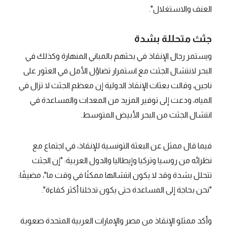
العنف والاستغلال".
جثث متحللة بشدة
ويستمر رجال الإنقاذ في بحثهم بالمباني المنهارة وكذلك في
البحر لانتشال الجثث مع استمرار تضاؤل الأمل في العثور على
ناجين، وقالت بعثات الإنقاذ الدولية إن معظم الجثث لا تزال في
المياه، ودعت إلى توفير المزيد من المعدات والمساعدة في
انتشال الجثث من البحر الأبيض المتوسط.
فيما قال ممثل عن البعثة التونسية للإنقاذ، في اجتماع مع
نظرائه من روسيا وتركيا وإيطاليا والدول العربية: "إن الجثث
تتحلل بشدة وقد لا يكون انتشالها ممكنًا في وقت ما"، مضيفًا:
"نحن بحاجة إلى المساعدة حتى يكون تدخلنا أكثر كفاءة".
وأكد ممثلو الإنقاذ من مصر والإمارات العربية المتحدة صعوبة