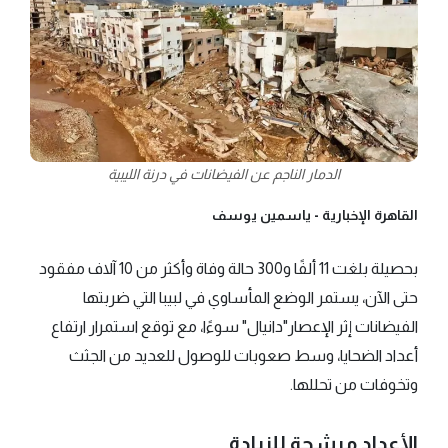
الدمار الناجم عن الفيضانات في درنة الليبية
القاهرة الإخبارية -
ياسمين يوسف
بحصيلة بلغت 11 ألفًا و300 حالة وفاة وأكثر من 10 آلاف مفقود
حتى الآن، يستمر الوضع المأساوي في لبيبا التي ضربتها
الفيضانات إثر الإعصار"دانيال" سوءًا، مع توقع استمرار ارتفاع
أعداد الضحايا، وسط صعوبات للوصول للعديد من الجثث
وتخوفات من تحللها.
الأعداد مرشحة للزيادة