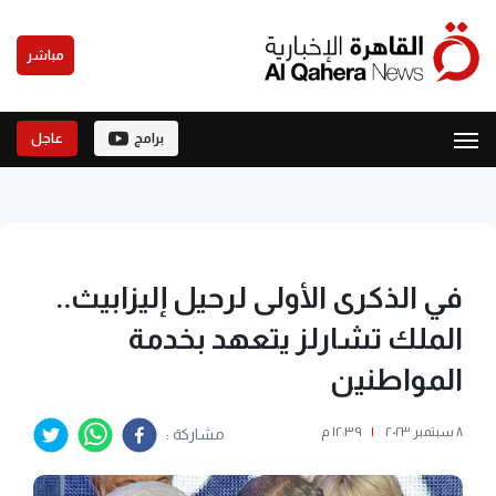
مباشر
برامج
عاجل
في الذكرى الأولى لرحيل إليزابيث..
الملك تشارلز يتعهد بخدمة
المواطنين
٨ سبتمبر ٢٠٢٣
|
١٢:٣٩ م
مشاركة :