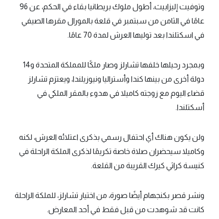
وتوفيت إليزابيث، أطول ملوك بريطانيا بقاء في الحكم، عن 96
عامًا في الثامن من سبتمبر في قلعة بالمورال مقرها الصيفي
في اسكتلندا بعد توليها العرش لمدة 70 عامًا.
وبمجرد رحيلها خلفها تشارلز وصار ملكًا للمملكة المتحدة و14
دولة أخرى من بينها كندا وأستراليا ونيوزيلندا، ويعتزم تشارلز
قضاء اليوم مع زوجته كاميلا في هدوء بالمقر الملكي في
أسكتلندا.
ولن يكون هناك أي احتفال رسمي بذكرى اعتلائه العرش، لكنه
وكاميلا سيحضران صلاة خاصة تكريمًا لذكرى الملكة الراحلة في
كنيسة كراثي كيرك القريبة من القلعة.
ونشر قصر بكنجهام أيضًا صورة، من اختيار تشارلز، للملكة الراحلة
كانت قد شوهدت من قبل فقط في أحد المعارض.