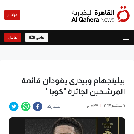
مباشر
برامج
عاجل
بيلينجهام وبيدري يقودان قائمة
المرشحين لجائزة "كوبا"
٦ سبتمبر ٢٠٢٣
|
٠٥:٣٧ م
مشاركة :