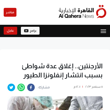
مباشر
برامج
عاجل
الأرجنتين.. إغلاق عدة شواطئ
بسبب انتشار إنفلونزا الطيور
٥ سبتمبر ٢٠٢٣
|
١٢:٠١ م
مشاركة :