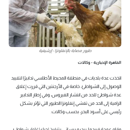
طيور مصابة بالإنفلونزا - إرشيفية
القاهرة الإخبارية -
وكالات
اتخذت عدة بلديات في منطقة المحيط الأطلسي تدابيرًا لتقييد
الوصول إلى الشواطئ، خاصة في الأرجنتين التي قررت إغلاق
عدة شواطئ للحد من انتشار الفيروس، وفي إطار التدابير
الرامية إلى الحد من تفشي إنفلونزا الطيور التي تؤثر بشكل
رئيسي على أسود البحر، بحسب وكالات.
وقام عمدة فييدما، بيدرو بيساتي، بتنفيذ إجراء إغلاق شواطئ