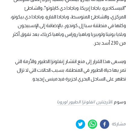
"البيسكاديرو، باجادا إيريكا، وباجادا دي كايلوتو"، والشاطئ
المركزي، والشاطئ المتوسط، وباجادا الفارو، وباجادا دي بيكوتو،
وكلها في منطقة سبا إل كوندور، بالإضافة إلى الإسبيجون
وبلايا بونيتا ولوبيريا وباهيا روزاس وباهيا كريك، بعد نفوق أكثر
من 230 أسد بحر.
ويسعى هذا القرار إلى منع انتشار إنفلونزا الطيور والأزمة التي
تمر بها حياة الطيور في المنطقة، بسبب الحالات التي لا تزال
تظهر على الساحل البحري لجزيرة فيدمينس إيجيدو.
وسوم :
الأرجنتين
انفلونزا الطيور اوروبا
مشاركة