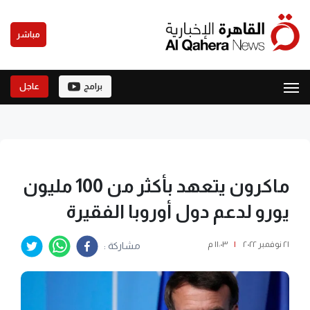
مباشر
برامج
عاجل
ماكرون يتعهد بأكثر من 100 مليون
يورو لدعم دول أوروبا الفقيرة
٢١ نوفمبر ٢٠٢٢
|
١١:٠٣ م
مشاركة :