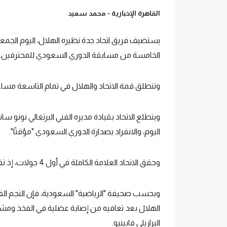
القاهرة الإخبارية -
محمد سعيد
يستضيف فريق اتحاد جدة نظيره الهلال، اليوم الجمع
الخامسة من مسابقة الدوري السعودي للمحترفين.
وتنطلق قمة الاتحاد والهلال في تمام التاسعة مساء
ويتطلع الاتحاد بقيادة مديره الفني البرتغالي نونو سان
اليوم، والانفراد بصدارة الدوري السعودي "مؤقتًا".
وحقق الاتحاد العلامة الكاملة في أول 4 جولات، إذ تفوق على الرائد 3-0 والطائي 2-0 والرياض 4-0 والوحدة 3-0.
وبحسب صحيفة "الرياضية" السعودية، فإن النجم الفرن
الهلال بعد تعافيه من إصابة عضلية في الفخذ ومشا
البرازيلي فابينيو.