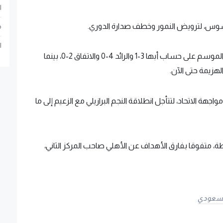
ا
يسوس، لترويض النمور وخطف صدارة الدوري.
م
ا
وحقق الهلال 3 انتصارات في الدوري السعودي هذا الموسم على حساب أبها 3-1 والرائد 4-0 والاتفاق 2-0، بينما
هة الاتحاد، لتتأجل انطلاقة النجم البرازيلي مع الزعيم إلى ما
الاتحاد ترتيب الدوري السعودي برصيد 12 نقطة، متفوقا بفارق الأهداف عن الأهلي صاحب المركز الثاني،
السعودي