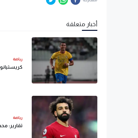
أخبار متعلقة
رياضة
كريستيانو 
رياضة
تقارير: مح