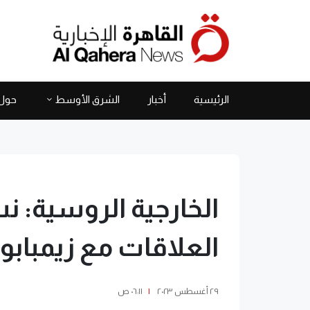
الرئيسية
أخبار
الشرق الأوسط
حول 
الخارجية الروسية: ن
العلاقات مع زيمبابو
٢٩ أغسطس ٢٠٢٣
|
٠٦:١١ ص