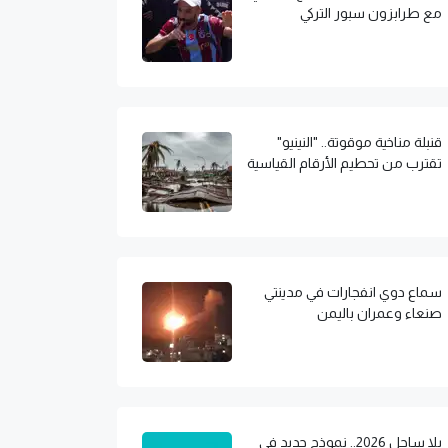
مع طرابزون سبور التركي
قنبلة مناخية موقوتة.. "النينيو"
تقترب من تحطيم الأرقام القياسية
سماع دوي انفجارات في مدينتي
صنعاء وعمران باليمن
يلا ساحل 2026.. نموذج جديد في