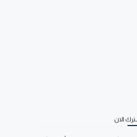
رك الان