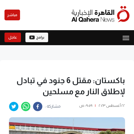
مباشر
برامج
عاجل
باكستان: مقتل 6 جنود في تبادل
لإطلاق النار مع مسلحين
٢٢ أغسطس ٢٠٢٣
|
٠٩:٥٩ ص
مشاركة :