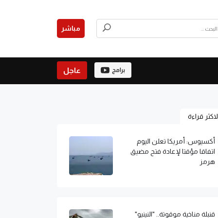
مباشر
عاجل
برامج
لاكثر قراءة
أكسيوس: أمريكا تعلن اليوم
اتفاقا مؤقتا لإعادة فتح مضيق
هرمز
قنبلة مناخية موقوتة.. "النينيو"