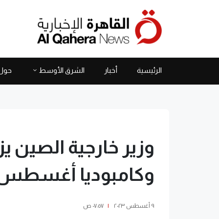
الرئيسية
أخبار
الشرق الأوسط
حول 
وزير خارجية الصين يز
وكامبوديا أغسطس 
٩ أغسطس ٢٠٢٣
|
٠٧:٥٧ ص