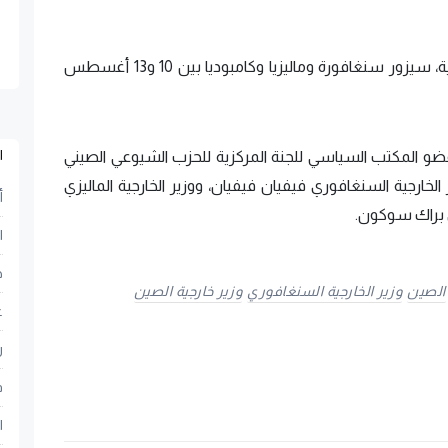
قالت وزارة الخارجية الصينية، إنّ وانج يي، وزير الخارجية، سيزور سنغافورة وماليزيا وكامبوديا بين 10 و13 أغسطس
ا
رة عضو المكتب السياسي للجنة المركزية للحزب الشيوعي الصيني
 الخارجية السنغافوري فيفيان فيفيان، ووزير الخارجية الماليزي
أ
ودي براك سوكون.
ا
ح
الصين
وزير الخارجية السنغافوري
وزير خارجية الصين
ع
ر
ف
ا