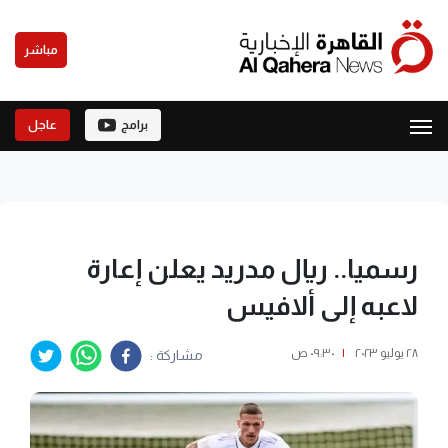
مباشر
برامج
عاجل
رسميا.. ريال مدريد يعلن إعارة
لاعبه إلى ألافيس
٢٨ يوليو ٢٠٢٣
|
٠٩:٣٠ ص
مشاركة :