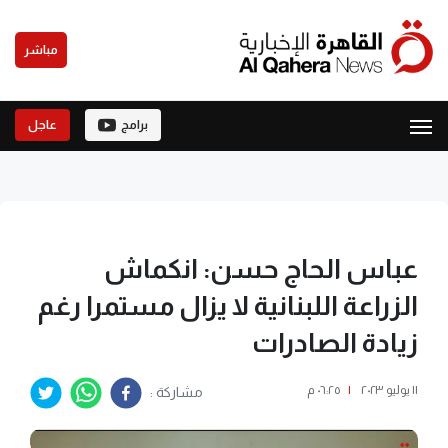
مباشر
برامج
عاجل
عباس الحاج حسن: انكماش
الزراعة اللبنانية لا يزال مستمرا رغم
زيادة الصادرات
١١ يوليو ٢٠٢٣
|
٠٦:٢٥ م
مشاركة :