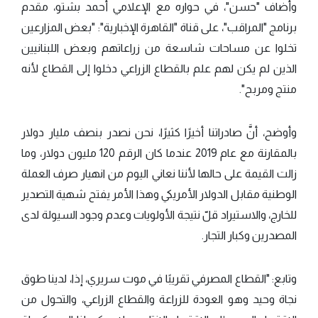
وأضاف "حسن"، في حواره مع الإعلامي أحمد بشتو، مقدم
برنامج "المراقب"، على قناة "القاهرة الإخبارية": "بعض المزارعين
تخلوا عن مساحات شاسعة من زراعاتهم وبعض اللبنانيين
الذين لم يكن لهم علم بالقطاع الزراعي دخلوا إلى القطاع لأنه
منتج ومربح".
وأوضح، أنَّ صادراتنا أخيرًا كثيرًا، نحن نصدر بنصف مليار دولار
بالمقارنة مع عام 2019 عندما كان الرقم 120 مليون دولار، وما
زالت القيمة على حالها لأننا نعاني اليوم من انهيار صرف العملة
الوطنية مقابل الدولار الأمريكي وهذا الأمر يفتح شهية التصدير
للخارج، والاستيراد قلّ نتيجة الأولويات وعدم وجود السيولة لدى
المصدرين وكبار التجار.
وتابع: "القطاع المصرفي تقريبًا في موت سريري، إذا، لدينا طوق
نجاة وحيد وهو العودة للزراعة والقطاع الزراعي، والتحول من