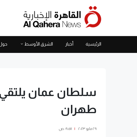
الرئيسية
أخبار
الشرق الأوسط
حول 
سلطان عمان يلتقي 
طهران
٢٩ مايو ٢٠٢٣
|
٠٩:٥٧ ص