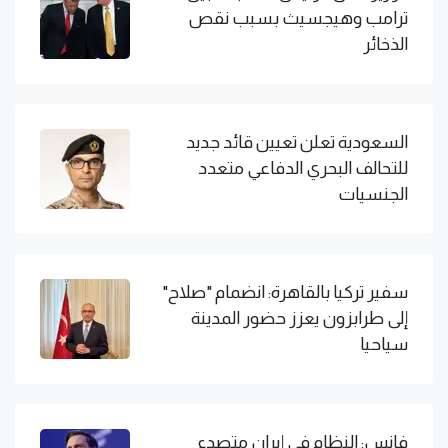
ترامب وهيجسيث بسبب نقص
الذخائر
السعودية تعلن تعيين قائد جديد
للتحالف البحري الدفاعي متعدد
الجنسيات
سفير تركيا بالقاهرة: انضمام "صلاح"
إلى طرابزون يعزز حضور المدينة
سياحيا
فانس: النظام في إيران متصدع