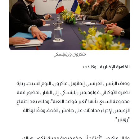
ماكرون وزيلينسكي
القاهرة الإخبارية -
وكالات
وصف الرئيس الفرنسي إيمانويل ماكرون، اليوم السبت، زيارة
نظيره الأوكراني فولوديمير زيلينسكي، إلى اليابان لحضور قمة
مجموعة السبع، بأنها "تغير قواعد اللعبة"، وذلك بعد اجتماع
الزعيمين لإجراء محادثات على هامش القمة، وفقًا لوكالة
"رويترز".
وقال ماكرون: "أعتقد أن هذه فرصة مميزة لتكون هناك