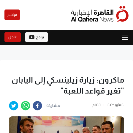
مباشر
برامج
عاجل
ماكرون: زيارة زيلينسكي إلى اليابان
"تغير قواعد اللعبة"
٢٠ مايو ٢٠٢٣
|
١٢:٢١ م
مشاركة :