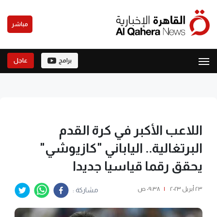
مباشر
برامج
عاجل
اللاعب الأكبر في كرة القدم
البرتغالية.. الياباني "كازيوشي"
يحقق رقما قياسيا جديدا
٢٣ أبريل ٢٠٢٣
|
٠٩:٣٨ ص
مشاركة :