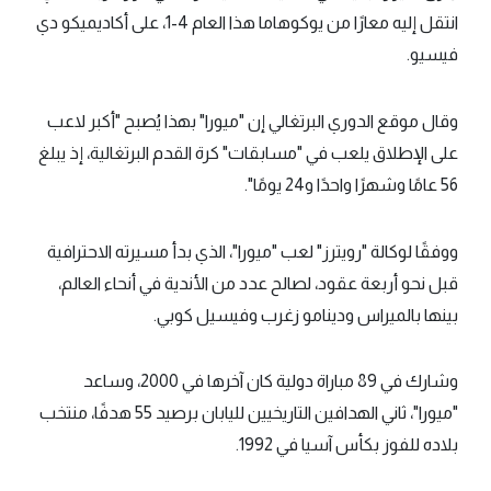
انتقل إليه معارًا من يوكوهاما هذا العام 4-1، على أكاديميكو دي
فيسيو.
وقال موقع الدوري البرتغالي إن "ميورا" بهذا يُصبح "أكبر لاعب
على الإطلاق يلعب في "مسابقات" كرة القدم البرتغالية، إذ يبلغ
56 عامًا وشهرًا واحدًا و24 يومًا".
ووفقًا لوكالة "رويترز" لعب "ميورا"، الذي بدأ مسيرته الاحترافية
قبل نحو أربعة عقود، لصالح عدد من الأندية في أنحاء العالم،
بينها بالميراس ودينامو زغرب وفيسيل كوبي.
وشارك في 89 مباراة دولية كان آخرها في 2000، وساعد
"ميورا"، ثاني الهدافين التاريخيين لليابان برصيد 55 هدفًا، منتخب
بلاده للفوز بكأس آسيا في 1992.