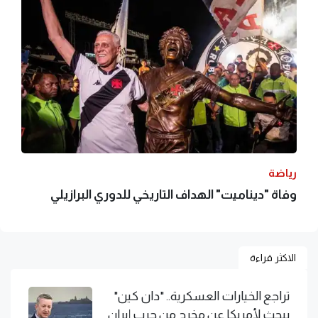
رياضة
وفاة "ديناميت" الهداف التاريخي للدوري البرازيلي
الاكثر قراءة
تراجع الخيارات العسكرية.. "دان كين"
يبحث لأمريكا عن مخرج من حرب إيران