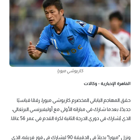
كازيوشي ميورا
القاهرة الإخبارية -
وكالات
حقق المهاجم الياباني المخضرم كازيوشي ميورا، رقمًا قياسيًا
جديدًا، بعدما شارك في مباراته الأولى مع أوليفيرنسي البرتغالي،
الذي يُشارك في دوري الدرجة الثانية لكرة القدم في عمر 56 عامًا.
ونزل "ميورا" بديلًا في الدقيقة 90 ليشارك في فوز فريقه، الذي