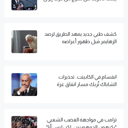
كشف طبي جديد يمهد الطريق لرصد
الزهايمر قبل ظهور أعراضه
انقسام في الكابينت.. تحذيرات
الشاباك تُربك مسار اتفاق غزة
ترامب في مواجهة الغضب الشعبي:
"يكرهون الجمهوريين.. لكن ليس أنا"