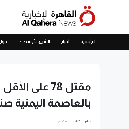
الرئيسية
أخبار
الشرق الأوسط
حول 
مقتل 78 على ال
بالعاصمة اليمنية صن
٢٠ أبريل ٢٠٢٣
|
٠٢:٠٧ ص