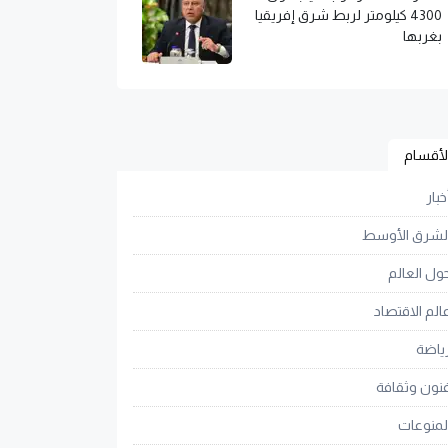
4300 كيلومتر لربط شرق إفريقيا
بغربها
لأقسام
خبار
لشرق الأوسط
ول العالم
الم الاقتصاد
ياضة
نون وثقافة
لمنوعات