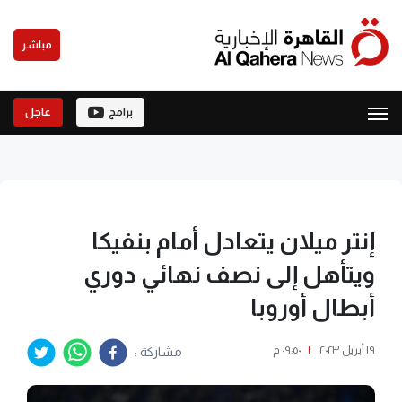
مباشر
برامج
عاجل
إنتر ميلان يتعادل أمام بنفيكا
ويتأهل إلى نصف نهائي دوري
أبطال أوروبا
١٩ أبريل ٢٠٢٣
|
٠٩:٥٠ م
مشاركة :