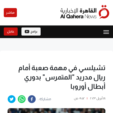
مباشر
برامج
عاجل
تشيلسي في مهمة صعبة أمام
ريال مدريد "المتمرس" بدوري
أبطال أوروبا
١٨ أبريل ٢٠٢٣
|
٠٩:٥٢ ص
مشاركة :