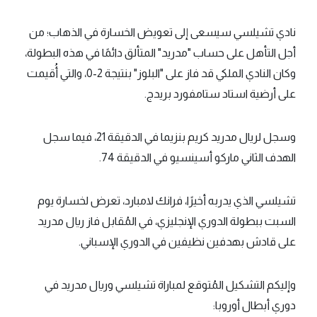
نادي تشيلسي سيسعى إلى تعويض الخسارة في الذهاب؛ من
أجل التأهل على حساب "مدريد" المتألق دائمًا في هذه البطولة،
وكان النادي الملكي قد فاز على "البلوز" بنتيجة 2-0، والتي أُقيمت
على أرضية استاد ستامفورد بريدج.
وسجل لريال مدريد كريم بنزيما في الدقيقة 21، فيما سجل
الهدف الثاني ماركو أسينسيو في الدقيقة 74.
تشيلسي الذي يدربه أخيرًا، فرانك لامبارد، تعرض لخسارة يوم
السبت ببطولة الدوري الإنجليزي، في المُقابل فاز ريال مدريد
على قادش بهدفين نظيفين في الدوري الإسباني.
وإليكم التشكيل المُتوقع لمباراة تشيلسي وريال مدريد في
دوري أبطال أوروبا: