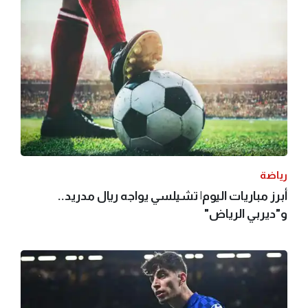
رياضة
أبرز مباريات اليوم| تشيلسي يواجه ريال مدريد..
و"ديربي الرياض"