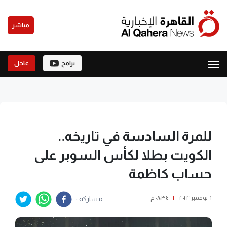
مباشر
برامج
عاجل
للمرة السادسة في تاريخه..
الكويت بطلا لكأس السوبر على
حساب كاظمة
٦ نوفمبر ٢٠٢٢
|
٠٨:٣٤ م
مشاركة :