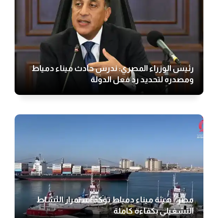
رئيس الوزراء المصري: ندرس حادث ميناء دمياط
ومصدره لتحديد رد فعل الدولة
مصر.. هيئة ميناء دمياط تؤكد استمرار النشاط
التشغيلي بكفاءة كاملة