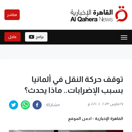
مباشر
برامج
عاجل
توقف حركة النقل في ألمانيا
بسبب الإضرابات.. ماذا يحدث؟
٢٧ مارس ٢٠٢٣
|
٠٢:٢١ م
مشاركة :
القاهرة الإخبارية -
ادمن الموقع