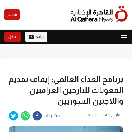
مباشر
برامج
عاجل
برنامج الغذاء العالمي: إيقاف تقديم
المعونات للنازحين العراقيين
واللاجئين السوريين
٢١ مارس ٢٠٢٣
|
٠١:٤٣ م
مشاركة :