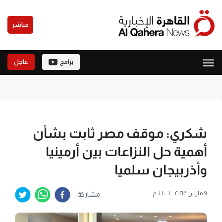
مباشر
برامج
عاجل
شكري: موقف مصر ثابت بشأن
أهمية حل النزاعات بين أرمينيا
وأذربيجان سلميا
٩ مارس ٢٠٢٣
|
٠١:١٠ م
مشاركة :