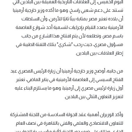
اليوم الخميس، إلى العلاقات التاريخية العميقة بين البلدين التي
تستند على دعم شعبي راسخ، وهو ما أكده وزير خارجية أرمينيا
أن بلاده تعتبر مصر بمثابة بيتًا ثانيًا للأرمن، وأن السلطات
الأرمينية بصدد القيام بإجراءات لتسمية أحد شوارع العاصمة
باسم مصر، وتطلعه لأن يتم افتتاح هذا الشارع من جانب
مسؤول مصري، حيث رحب "شكري" بتلك اللفتة الطيبة في
إطار العلاقات بين البلدين.
من جانبه، أوضح وزير خارجية أرمينيا أن زيارة الرئيس المصري عبد
الفتاح السيسي إلى العاصمة الأرمينية في يناير الماضي، تعتبر
أول زيارة لرئيس مصري إلى أرمينيا، وهو ما يستلزم البناء عليه
لتعزيز التعاون الثنائي بين البلدين.
وأكد الوزيران أهمية عقد الجولة السادسة من اللجنة المشتركة
للتعاون الاقتصادي والعلمي والفني بالقاهرة في نصف العام
الجاري، وذلك على ضوء دور اللجنة كآلية مؤسسية للحوار بين