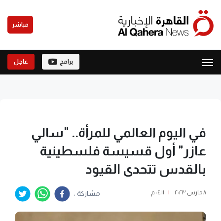
مباشر
برامج
عاجل
في اليوم العالمي للمرأة.. "سالي
عازر" أول قسيسة فلسطينية
بالقدس تتحدى القيود
٨ مارس ٢٠٢٣
|
٠٤:١١ م
مشاركة :