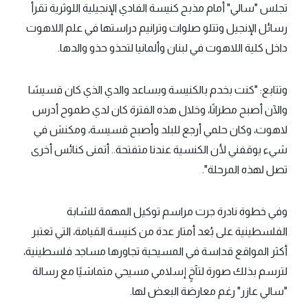
تجلس "سالي" أمام مذبح كنيسة الفادي الإنجيلية اللوثرية تقرأ
رسائل الإنجيل وتتلو صلوات وترانيم دراستها في علم اللاهوت
داخل كلية اللاهوت في لبنان وألمانيا لتحذو حذو والدها.
وتتابع: "كنت بخدم بالكنيسة وبساعد والدي الذي كان قسيسًا
والآن أصبح مطرانًا، وخلال هذه الفترة كان لدي طموح أدرس
لاهوت، وكان حلمي أرجع للبلد وأصبح قسيسة، ومكنش في
شيء يوقفني لأن الكنسية عندنا متفتحة.. أتمنى كنائس أخرى
تصل لهذه المرحلة".
وفي خطوة نادرة جرت مراسم توكيل المهمة للشابة
الفلسطينية على بُعد أمتار عدة من كنيسة القيامة، التي تعتبر
أكثر المواقع قداسة في المسيحية تجاورها مساجد فلسطينية،
لترسم بذلك صورة لتآخٍ إسلامي مسيحي متماشيًا مع رسالة
"سالي عازر" رغم معارضة البعض لها.