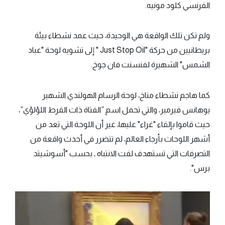
الفرنسي كلود مونيه.
ولم تكن تلك الواقعة هي الوحيدة، حيث عمد نشطاء بيئة
بريطانيين من حركة "Just Stop Oil " إلى تشويه لوحة "عباد
الشمس" الشهيرة لفنسنت فان جوخ.
كما هاجم نشطاء مناخ، لوحة الرسام الهولندي الشهير
يوهانس فيرمير، والتي تحمل اسم ”الفتاة ذات القرط اللؤلؤي”،
حيث قاموا بإلقاء "غراء" عليها، غير أن اللوحة التي تعد من
أشهر اللوحات بأرجاء العالم، لم تتضرر في أحدث واقعة من
التصرفات التي تستهدف لفت الانتباه ـ بحسب "أسوشيتد
برس".