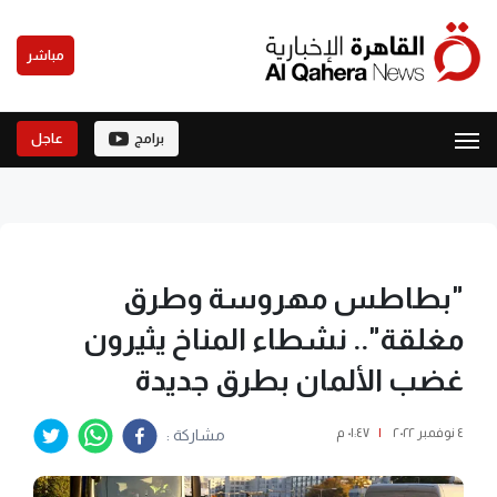
مباشر
برامج
عاجل
"بطاطس مهروسة وطرق
مغلقة".. نشطاء المناخ يثيرون
غضب الألمان بطرق جديدة
٤ نوفمبر ٢٠٢٢
|
٠١:٤٧ م
مشاركة :