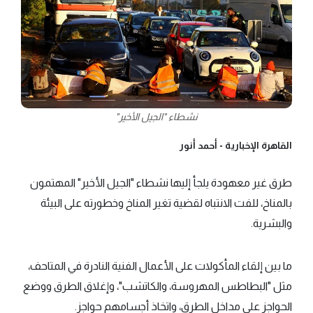
نشطاء "الجيل الأخير"
القاهرة الإخبارية -
أحمد أنور
طرق غير معهودة يلجأ إليها نشطاء "الجيل الأخير" المهتمون
بالمناخ، للفت الانتباه لقضية تغير المناخ وخطورته على البيئة
والبشرية.
ما بين إلقاء المأكولات على الأعمال الفنية النادرة في المتاحف،
مثل "البطاطس المهروسة، والكاتشب"، وإغلاق الطرق ووضع
الحواجز على مداخل الطرق، واتخاذ أجسامهم حواجز.