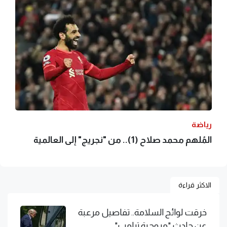
رياضة
المُلهم محمد صلاح (1).. من "نجريج" إلى العالمية
الاكثر قراءة
خرقت لوائح السلامة.. تفاصيل مرعبة
عن حادث "مروحية ترامب"