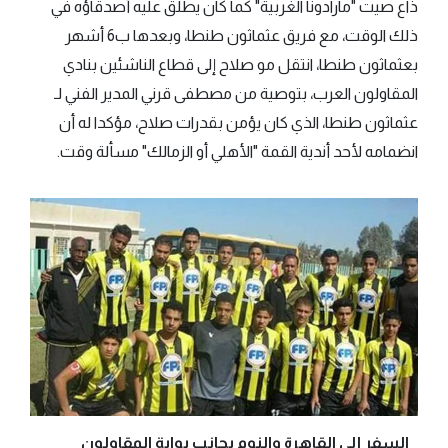
ذاع صيت "مارادونا الغربية" كما كان يطلق عليه أصدقاؤه في
ذلك الوقت، مع فريق عثماثون طنطا، وبعدها ب6 أشهر
بعثماثون طنطا، انتقل مو صلاح إلى قطاع الناشئين بنادي
المقاولون العرب، بتوصية من مصطفى قرني المدير الفني لـ
عثماثون طنطا، الذي كان يؤمن بقدرات صلاح، مؤكدا له أن
انضمامه لأحد أندية القمة "الأهلي أو الزمالك" مسألة وقت.
_ السفر إلى القاهرة والنوم بجانب بوابة المقاولون