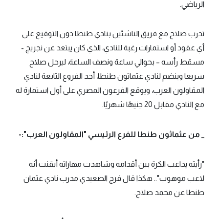
الرياضي.
تدرب صلاح مع فريق الناشئين بنادي طنطا دون التوقيع على
أي عقود أو استمارات رغبة للنادي، الذي كان يبتعد عن نجريج -
مسقط رأسه – بحوالي ساعة ونصف الساعة، ليرحل صلاح
سريعا وينضم لنادي عثماثون طنطا، أحد الفروع التابعة لنادي
المقاولون العرب، ويوقع الفرعون المصري على أول استمارة له
مع النادي مقابل 20 جنيهًا شهريًا.
_ من عثماثون طنطا للفرع الرئيسي "المقاولون العرب":-
"رأيته يداعب الكرة بين أقدامه وشاهدت مهاراته أيقنت أنه
لاعب موهوب".. هكذا قال فرج الصعيدي مدرب نادي عثمان
طنطا عن محمد صلاح.