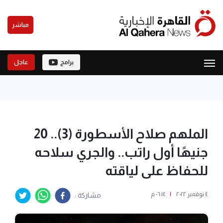
مباشر
برامج
عاجل
الملهم صلاح الأسطورة (3).. 20
جنيهًا أول راتب.. والجري سلاحه
للحفاظ على لياقته
٤ نوفمبر ٢٠٢٢
|
٠٦:١٤ م
مشاركة :