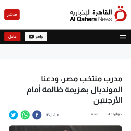
مباشر
برامج
عاجل
مدرب منتخب مصر: ودعنا
المونديال بهزيمة ظالمة أمام
الأرجنتين
٧ يوليو ٢٠٢٦
|
٠٧:٤٤ م
مشاركة :