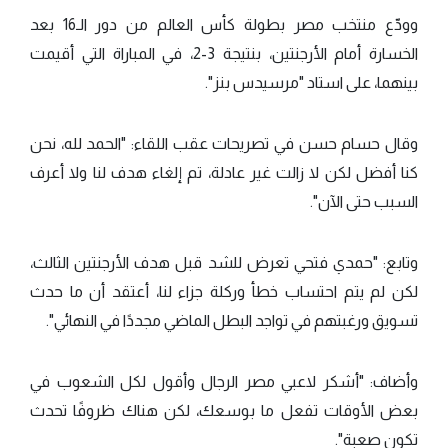
وودّع منتخب مصر بطولة كأس العالم من دور الـ16 بعد
الخسارة أمام الأرجنتين، بنتيجة 3-2، في المباراة التي أقيمت
بينهما، على استاد "مرسيدس بنز".
وقال حسام حسن في تصريحات عقب اللقاء: "الحمد لله، نحن
كنا أفضل لكن لا زالت غير عادلة، تم إلغاء هدف لنا ولا أعرف
السبب حتى الآن".
وتابع: "حمدي فتحي تعرض للشد قبل هدف الأرجنتين الثالث،
لكن لم يتم احتساب خطأ وركلة جزاء لنا، أعتقد أن ما حدث
تسويق ورغبتهم في تواجد البطل الماضي مجددًا في النهائي".
وأضاف: "أشكر لاعبي مصر الرجال وأقول لكل الشعوب في
بعض الأوقات تفعل ما بوسعك، لكن هناك ظروفًا تحدث
تكون صعبة".