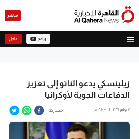
مباشر
برامج
عاجل
زيلينسكي يدعو الناتو إلى تعزيز
الدفاعات الجوية لأوكرانيا
٧ يوليو ٢٠٢٦
|
١٢:٣٣ م
مشاركة :