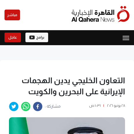
مباشر
برامج
عاجل
التعاون الخليجي يدين الهجمات
الإيرانية على البحرين والكويت
٢٨ يونيو ٢٠٢٦
|
١٠:٣١ ص
مشاركة :