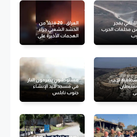
لبناني يفجر
العراق.. 20 قتيلا من
ن مخلفات الحرب
الحشد الشعبي جراء
وب
الهجمات الأخيرة على
مقاره
طينية تحت
مستوطنون يضرمون النار
استيطان
في مسجد قيد الإنشاء
لي
جنوب نابلس
لجيش اللبناني في
تصعيد جديد في الضفة