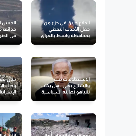
اندلاع حريق في جزء من
الجيش ال
حقل الأحدب النفطي
قذائف م
بمحافظة واسط بالعراق
في الجن
الاستطلاعات تحذر
مدن فلس
والشارع يغلي.. هل يكتب
وطأة ال
نتنياهو نهايته السياسية
الإسرائي
بيده؟
رغم قسوة الدمار.. أهالي
انتشار ا