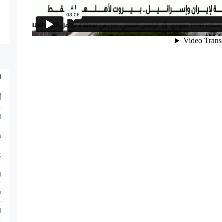
ا
أ
ا
ح
ع
ر
ف
ا