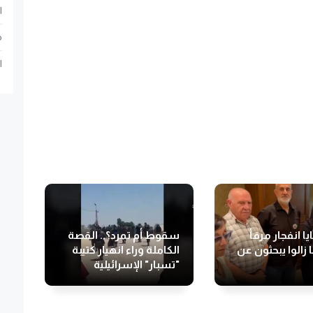
ا
م
ا
ا انفجار مرفأ
سقوط أم تمرد؟.. القصة
 زالوا يبحثون عن
الكاملة وراء انهيار كتيبة
"تسبار" الإسرائيلية