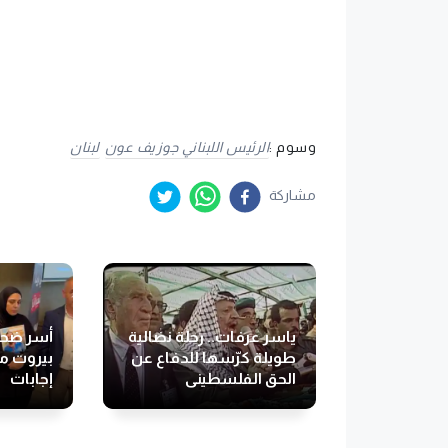
وسوم :
الرئيس اللبناني جوزيف عون
لبنان
مشاركة
ياسر عرفات.. رحلة نضالية
أسر ضحاي
طويلة كرّسها للدفاع عن
بيروت ما
الحق الفلسطيني
إجابات