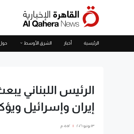
الرئيسية
أخبار
الشرق الأوسط
حول 
الرئيس اللبناني يبع
إيران وإسرائيل ويؤك
١٣ يونيو ٢٠٢٦
|
٠٥:٥٢ م