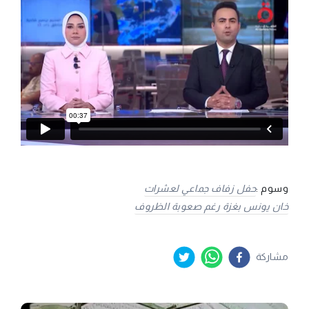
وسوم :
حفل زفاف جماعي لعشرات
خان يونس بغزة رغم صعوبة الظروف
مشاركة