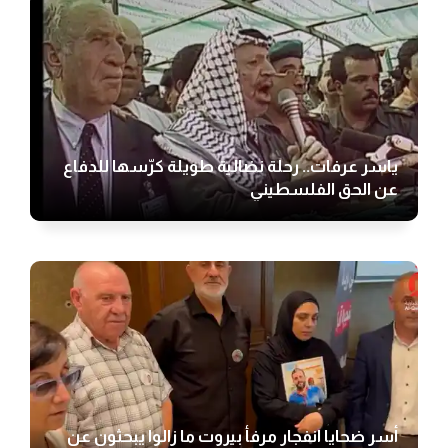
ياسر عرفات.. رحلة نضالية طويلة كرّسها للدفاع
عن الحق الفلسطيني
أسر ضحايا انفجار مرفأ بيروت ما زالوا يبحثون عن