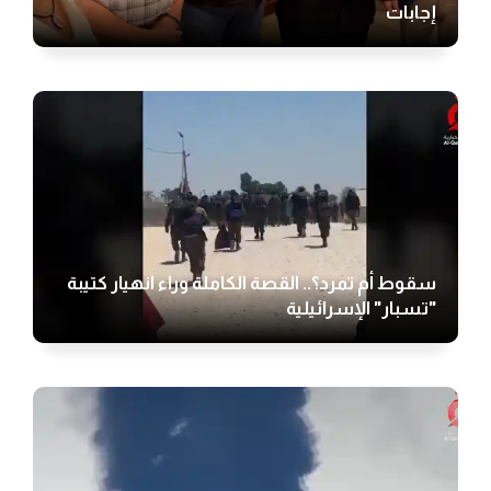
إجابات
سقوط أم تمرد؟.. القصة الكاملة وراء انهيار كتيبة
"تسبار" الإسرائيلية