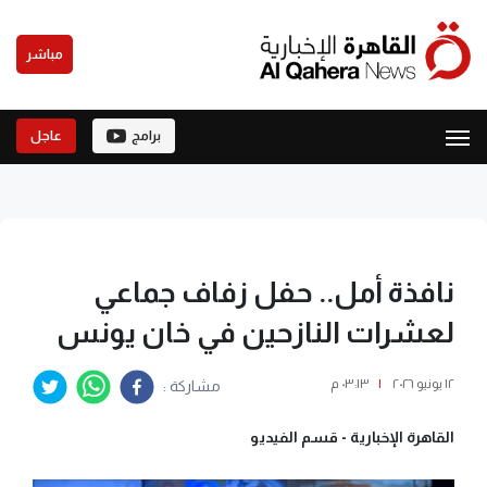
مباشر
برامج
عاجل
نافذة أمل.. حفل زفاف جماعي
لعشرات النازحين في خان يونس
١٢ يونيو ٢٠٢٦
|
٠٣:١٣ م
مشاركة :
القاهرة الإخبارية -
قسم الفيديو