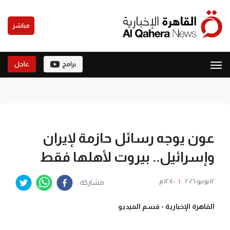
مباشر
برامج
عاجل
عون يوجه رسائل حازمة لإيران
وإسرائيل.. بيروت لأهلها فقط
١٢ يونيو ٢٠٢٦
|
١٢:٤٠ م
مشاركة :
القاهرة الإخبارية -
قسم الفيديو