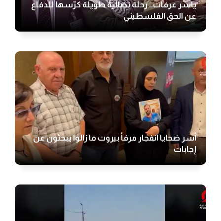
ياسر عرفات.. رحلة نضالية طويلة كرّسها للدفاع
عن الحق الفلسطيني
أسر ضحايا انفجار مرفأ بيروت ما زالوا يبحثون عن
إجابات