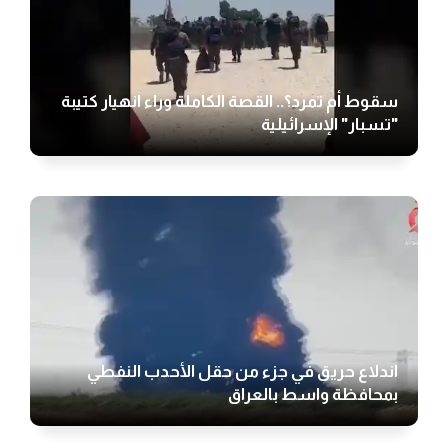
سقوط أم تمرد؟.. القصة الكاملة وراء انهيار كتيبة
"تسبار" الإسرائيلية
اندلاع حريق في جزء من حقل الأحدب النفطي
بمحافظة واسط بالعراق