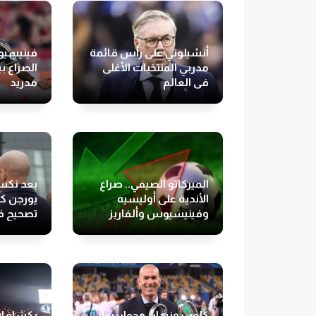
أنشيلوتي على رأس قائمة
فينيسيو
مدربي المنتخبات الأغلى
الصراع ب
في العالم
مدريد
الميركاتو الصيفي.. صراع
بعد نكسة
الأندية على أوليسيه
يورجن كل
وفينيسيوس وألفاريز
تصحيح في
يخطف الأنظار
كلوب وزيدان وجوارديولا..
بكشافات