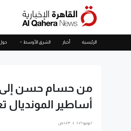
الرئيسية
أخبار
الشرق الأوسط
حول 
من حسام حسن إلى 
أساطير المونديال تع
٢ يونيو ٢٠٢٦
|
١٠:٢٣ ص