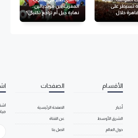
ة تسيطر على
المغرب بين مونديالين..
قاهرة خلال
نهاية جيل أم تراجع تكتيكي؟
 بإنجاز منتخب
ونديال
الأقسام
الصفحات
اشت
اشتر
أخبار
الصفحة الرئيسية
مبا
الشرق الأوسط
عن القناة
حول العالم
اتصل بنا