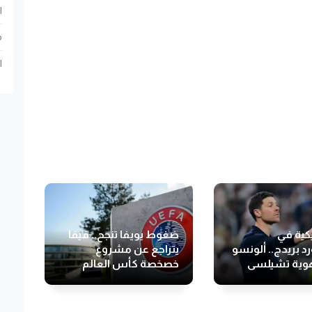
ا
م
ا
يكية في
ضغوط يويفا تنجح.. فيفا
 بريدج.. ألونسو
يتراجع عن مشروع
وية تشيلسي
خصخصة كأس العالم