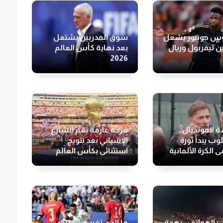
س جونيور يشعل
سوق المدربين يشتعل
ين ليفربول وريال
بعد نهاية كأس العالم
2026
 المونديال..
فرحة عارمة تعم الشارع
وب يبدأ ثورة
الإسباني بعد تتويج
 الكرة الألمانية
استثنائي بكأس العالم
2026
 الهواتف.. بهجة
ما الذي تغير في منتخب