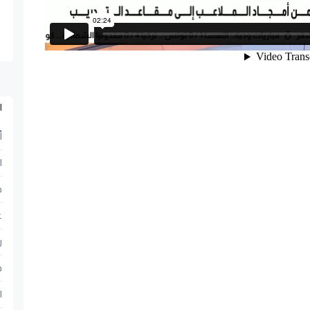
ا
أ
ا
ح
ع
ر
ف
ا