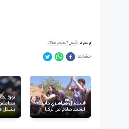
وسوم :
كأس العالم 2006
مشاركة
ثورة تكت
استقبال جماهيري حاشد
ستامفورد
لمحمد صلاح في تركيا
يشكل ه
الجديدة