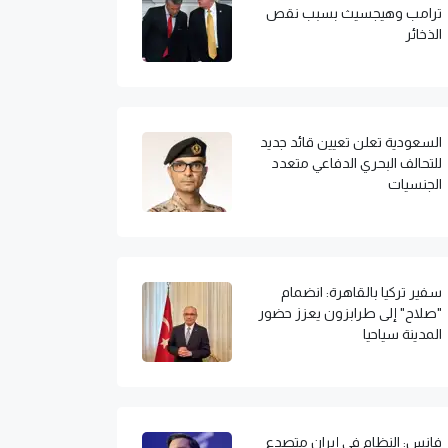
ترامب وهيجسيث بسبب نقص
الذخائر
السعودية تعلن تعيين قائد جديد
للتحالف البحري الدفاعي متعدد
الجنسيات
سفير تركيا بالقاهرة: انضمام
"صلاح" إلى طرابزون يعزز حضور
المدينة سياحيا
فانس: النظام في إيران متصدع