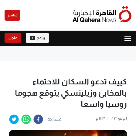
مباشر
برامج
عاجل
كييف تدعو السكان للاحتماء
بالمخابئ وزيلينسكي يتوقع هجوما
روسيا واسعا
١ يونيو ٢٠٢٦
|
١١:١٣ م
مشاركة :