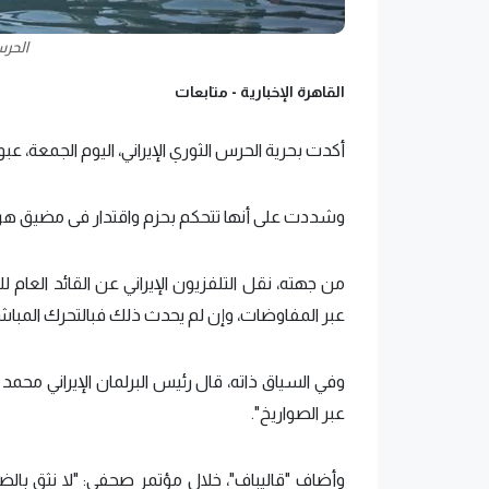
الحرس
القاهرة الإخبارية -
متابعات
أكدت بحرية ​الحرس الثوري الإيراني​، اليوم الجمعة، عبور 24 سفينة وناقلة نفط مضيق هرمز خلال 24 سا
وشددت على أنها تتحكم بحزم واقتدار فى مضيق هرم
من جهته، نقل التلفزيون الإيراني عن القائد الع
عبر المفاوضات، وإن لم يحدث ذلك فبالتحرك المباشر
وفي السياق ذاته، قال رئيس البرلمان الإيراني محمد
عبر الصواريخ".
وأضاف "قاليباف"، خلال مؤتمر صحفي: "لا نثق بال