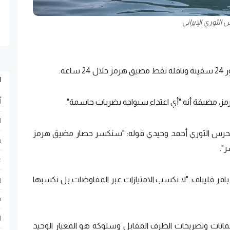
 الثوري الإيراني
عة.
ا
أ
ز، مضيفة أنه "أي اعتداء سيواجه بضربات حاسمة".
ا
ام للحرس الثوري أحمد وحيدي قوله: "سنكسر حصار مضيق هرمز
ح
".
ع
 باقر قليباف: "لا نكسب الامتيازات عبر المفاوضات بل نكسبها
ر
ف
ا
ضمانات وتصريحات الطرف المقابل وسلوكه هو المعيار الوحيد