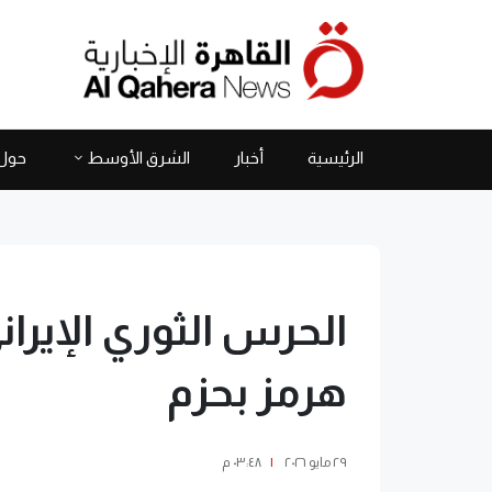
الرئيسية
أخبار
الشرق الأوسط
حول 
الحرس الثوري الإير
هرمز بحزم
٢٩ مايو ٢٠٢٦
|
٠٣:٤٨ م