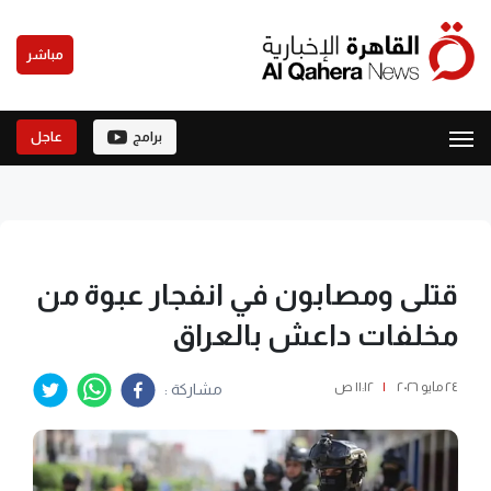
مباشر
برامج
عاجل
قتلى ومصابون في انفجار عبوة من
مخلفات داعش بالعراق
٢٤ مايو ٢٠٢٦
|
١١:١٢ ص
مشاركة :