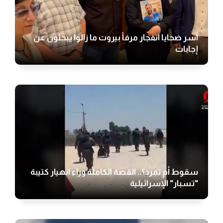
أسر ضحايا انفجار مرفأ بيروت ما زالوا يبحثون عن
إجابات
سقوط أم تمرد؟.. القصة الكاملة وراء انهيار كتيبة
"تسبار" الإسرائيلية