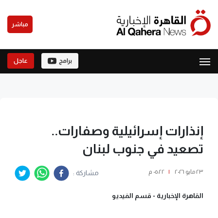
مباشر
برامج
عاجل
إنذارات إسرائيلية وصفارات..
تصعيد في جنوب لبنان
٢٣ مايو ٢٠٢٦
|
٠٥:٢٢ م
مشاركة :
القاهرة الإخبارية -
قسم الفيديو