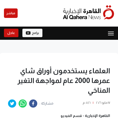
مباشر
برامج
عاجل
العلماء يستخدمون أوراق شاي
عمرها 2000 عام لمواجهة التغير
المناخي
١٧ مايو ٢٠٢٦
|
٠١:٤٦ م
مشاركة :
القاهرة الإخبارية -
قسم الفيديو