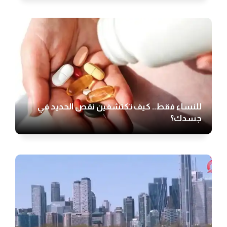
للنساء فقط.. كيف تكتشفين نقص الحديد في
جسدك؟