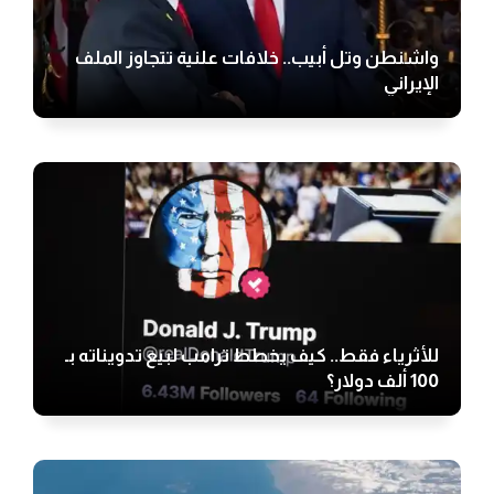
واشنطن وتل أبيب.. خلافات علنية تتجاوز الملف
الإيراني
للأثرياء فقط.. كيف يخطط ترامب لبيع تدويناته بـ
100 ألف دولار؟