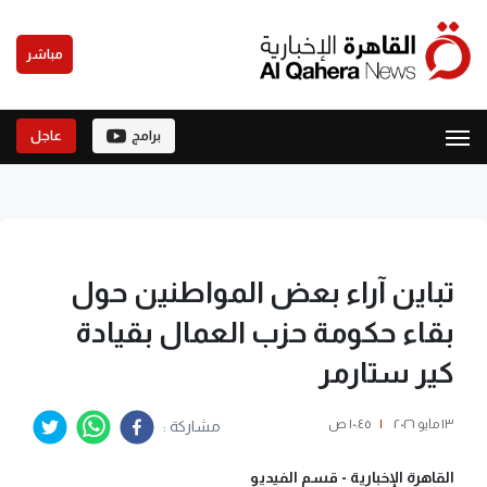
مباشر
برامج
عاجل
تباين آراء بعض المواطنين حول
بقاء حكومة حزب العمال بقيادة
كير ستارمر
١٣ مايو ٢٠٢٦
|
١٠:٤٥ ص
مشاركة :
القاهرة الإخبارية -
قسم الفيديو