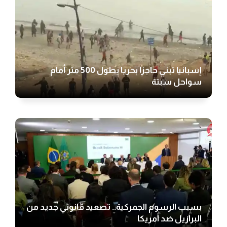
إسبانيا تبني حاجزا بحريا بطول 500 متر أمام
سواحل سبتة
بسبب الرسوم الجمركية.. تصعيد قانوني جديد من
البرازيل ضد أمريكا